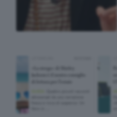
LETTERATURA
03/07/2026
LE
«La strega» di Shirley
P
Jackson è il nostro consiglio
un
di lettura per l’estate
O
GUIDA.
Quattro piccoli racconti
A
attraversati da una narrazione
Da
fresca e ricca di suspence. Un
«A
libro in …
an