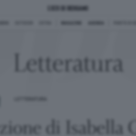
BINI
OUTDOOR
EXTRA
MAGAZINE
AGENDA
PARITÀ DI 
Letteratura
LETTERATURA
ezione di Isabella