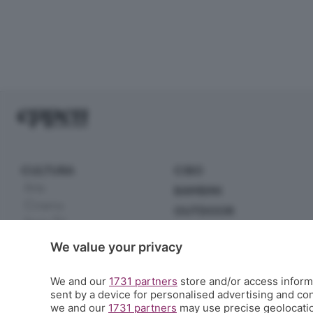
CULTURA
CIBO
Arte
BAMBINI
Cinema
OUTDOOR
Serie TV
EXTRA
Incontri
We value your privacy
Scuola
Letteratura
Sport
Musica
We and our
1731 partners
store and/or access informa
Tecnologia
sent by a device for personalised advertising and c
Spettacoli
Handmade
we and our
1731 partners
may use precise geolocation
Teatro