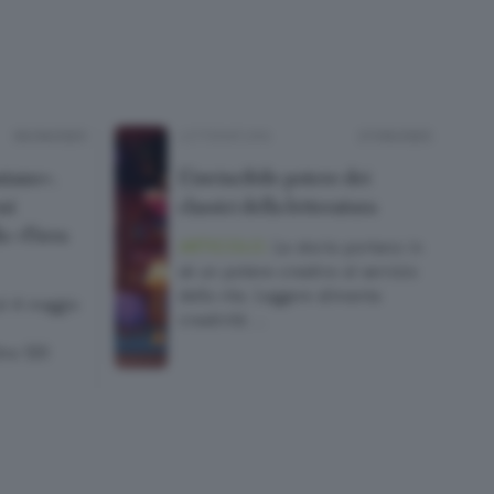
03/04/2025
LETTERATURA
27/03/2025
ntano».
L’invincibile potere dei
ui
classici della letteratura
la «Fiera
ARTICOLO.
Le storie portano in
sé un potere creativo al servizio
della vita. Leggere alimenta
al 4 maggio
creatività …
tre 120