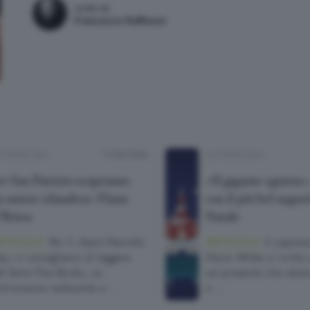
scritto da
Francesco Ruffinoni
TTERATURA
17/03/2026
LETTERATURA
er San Patrizio scopriamo
«Il gigante egoista»,
 autore irlandese: Flann
con il più bel auguri
’Brien
Natale
RTICOLO.
Per il «Saint Patrick’s
ARTICOLO.
Il capola
y» vi consigliamo di leggere
Oscar Wilde ci invita a
t Swim-Two-Birds», un
sul presente che stia
tiromanzo esilarante e …
e …