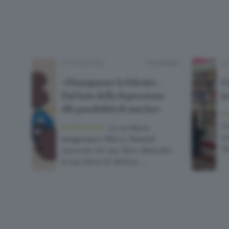
LETTERATURA
17/12/2025
LE
«Disimparare la felicità».
Ci
Dal buio della depressione
t
alla possibilità di una luce
G
in
INTERVISTA.
Lo scrittore
re
bergamasco Marco Pezzetti
Qu
racconta nel suo libro d’esordio
la sua storia di dolore, …