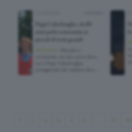
LETTERATURA
19/03/2025
LE
Pippi Calzelunghe, da 80
Po
anni parla scanzonata ai
f
piccoli di temi grandi
A
Le
ARTICOLO.
Monella e
Gu
irriverente, ma dal cuore d’oro.
ri
Lei è Pippi Calzelunghe,
protagonista del celebre libro …
1
2
3
4
5
6
...
13
14