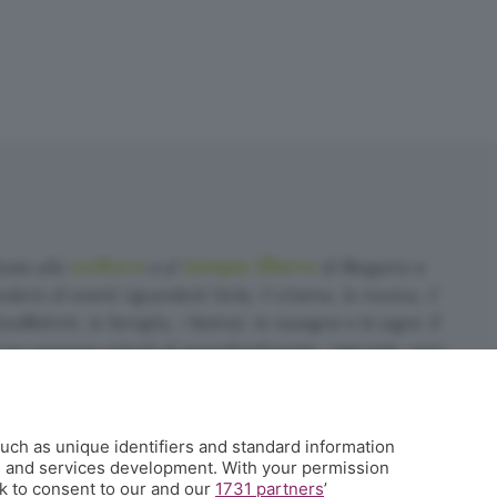
cultura
tempo libero
cato alla
e al
di Bergamo e
dario di eventi riguardanti l'arte, il cinema, la musica, il
food&drink, la famiglia, i festival, le rassegne e le sagre. E
no propone articoli di approfondimento, interviste, mini-
sa succede a Bergamo.
uch as unique identifiers and standard information
35.358754
h and services development. With your permission
k to consent to our and our
1731 partners
’