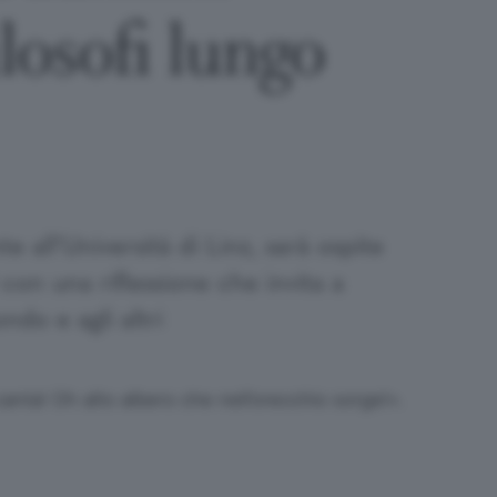
ilosofi lungo
e all’Università di Linz, sarà ospite
) con una riflessione che invita a
do e agli altri
anta! Oh alto albero che nell’orecchio sorge!».