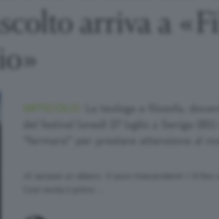
ascolto arriva a «F
lio»
ARTICOLO.
La teologa e filosofa, docent
del festival lunedì 27 luglio a Seniga (BS
“fermarsi” per prestare attenzione al mon
«E ascese un albero. O puro trascendere! / Orfeo c
Così recita il primo …