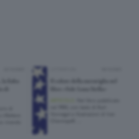
22/12/2025
LETTERATURA
18/12/2025
 la fiaba
Il colore della meraviglia nel
o di
libro «Sole Luna Stella»
ARTICOLO.
Nel libro pubblicato
nel 1980, con testo di Kurt
voro di
Vonnegut e illustrazioni di Ivan
 riflettere
Chermayeff, …
mo vivendo