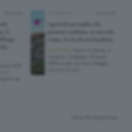
10/02/2025
LETTERATURA
22/01/2025
solo
I gesti di una madre che
r, il
possono cambiare, in una sola
ll’Anpi
estate, la vita di una bambina
ella
ARTICOLO.
Siamo in Irlanda. Il
romanzo «Un’estate» (Einaudi,
2023) scritto da Claire Keegan
braio all’11
racconta di una …
e la
ongono sei
1-13 su 191 articoli trovati.