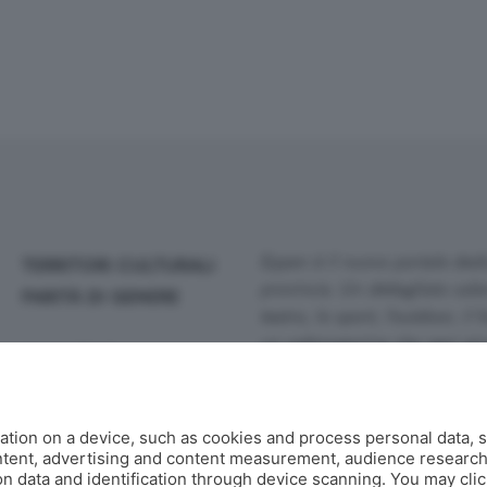
Eppen è il nuovo portale dedi
TERRITORI CULTURALI
provincia. Un dettagliato calen
PARITÀ DI GENERE
teatro, lo sport, l'outdoor, il 
un webmagazine che ogni gior
MAGAZINE
guide, fotogallery e video.
Co
AGENDA
Contatti
tion on a device, such as cookies and process personal data, s
Informazioni:
info@eppen.it
- 0
MILLEGRADINI
ontent, advertising and content measurement, audience researc
Redazione:
redazione@eppen.it
 data and identification through device scanning. You may clic