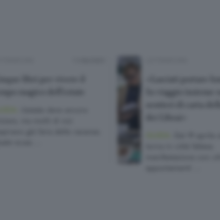
TTERATURA
11/06/2025
LETTERATURA
nque libri per vivere il
«Lasciati portare lo
empo magico dell’estate
In viaggio insieme s
sentieri di carta del
UIDA.
L’estate deve ancora
dei Librai»
iziare, ma molti di noi
spirano già l’aria delle vacanze.
GUIDA.
Dal 19 aprile 
ale scusa …
torna in città l’attesa
manifestazione con ol
appuntamenti …