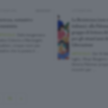
TTERATURA
28/05/2021
LETTERATURA
etessa, sostantivo
La Resistenza (non 
emminista
italiana): alla Paloma
gruppo di lettura de
RTICOLO.
Dalla bergamasca
per gli ottant’anni d
sbia Cidonia a Mariangela
Liberazione
altieri, cinque nomi per
badire che la poesia è …
ARTICOLO.
Dal 14 feb
luglio, l’Anpi Bergamo 
libreria Palomar prop
incontri per …
15
»