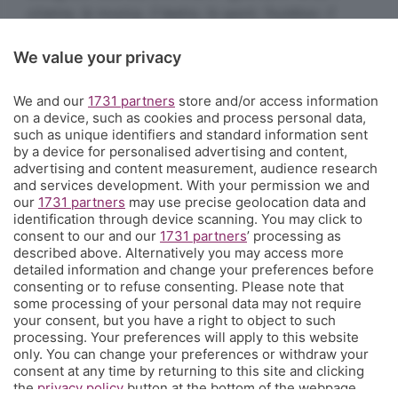
cinema, la musica, il teatro, lo sport, l'outdoor, il
food&drink, la famiglia, i festival, le rassegne e le
We value your privacy
sagre. E un webmagazine che ogni giorno propone
articoli di approfondimento, interviste, mini-guide,
We and our
1731 partners
store and/or access information
fotogallery e video.
Cosa succede a Bergamo.
on a device, such as cookies and process personal data,
such as unique identifiers and standard information sent
Contatti
by a device for personalised advertising and content,
Informazioni:
info@eppen.it
- 035.358754
advertising and content measurement, audience research
Redazione:
redazione@eppen.it
and services development. With your permission we and
Pubblicità:
commerciale@eppen.it
our
1731 partners
may use precise geolocation data and
identification through device scanning. You may click to
Per proporre il tuo evento
clicca qui
consent to our and our
1731 partners
’ processing as
described above. Alternatively you may access more
detailed information and change your preferences before
consenting or to refuse consenting. Please note that
some processing of your personal data may not require
your consent, but you have a right to object to such
processing. Your preferences will apply to this website
© COPYRIGHT 2026 - S.E.S.A.A.B. S.p.a. con sede in Viale Papa
only. You can change your preferences or withdraw your
Giovanni XXIII, 118 24121 Bergamo - E' vietata la riproduzione
consent at any time by returning to this site and clicking
anche parziale
Iscritta al Registro Imprese di Bergamo al n.243762 | Capitale
the
privacy policy
button at the bottom of the webpage.