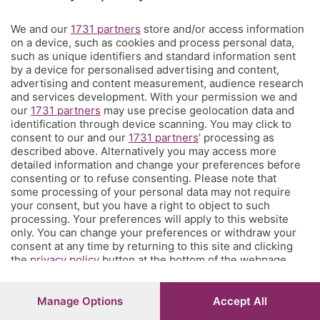
articoli di approfondimento, interviste, mini-guide,
We and our
1731 partners
store and/or access information
fotogallery e video.
Cosa succede a Bergamo.
on a device, such as cookies and process personal data,
such as unique identifiers and standard information sent
Contatti
by a device for personalised advertising and content,
Informazioni:
info@eppen.it
- 035.358754
advertising and content measurement, audience research
Redazione:
redazione@eppen.it
and services development. With your permission we and
Pubblicità:
commerciale@eppen.it
our
1731 partners
may use precise geolocation data and
identification through device scanning. You may click to
Per proporre il tuo evento
clicca qui
consent to our and our
1731 partners
’ processing as
described above. Alternatively you may access more
detailed information and change your preferences before
consenting or to refuse consenting. Please note that
some processing of your personal data may not require
your consent, but you have a right to object to such
processing. Your preferences will apply to this website
© COPYRIGHT 2026 - S.E.S.A.A.B. S.p.a. con sede in Viale Papa
only. You can change your preferences or withdraw your
Giovanni XXIII, 118 24121 Bergamo - E' vietata la riproduzione
consent at any time by returning to this site and clicking
anche parziale
Iscritta al Registro Imprese di Bergamo al n.243762 | Capitale
the
privacy policy
button at the bottom of the webpage.
sociale Euro 10.000.000 i.v.
Manage Options
Accept All