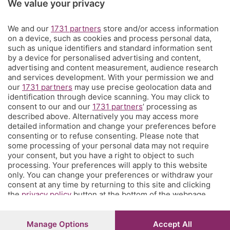
We value your privacy
sagre. E un webmagazine che ogni giorno propone
articoli di approfondimento, interviste, mini-guide,
We and our
1731 partners
store and/or access information
fotogallery e video.
Cosa succede a Bergamo.
on a device, such as cookies and process personal data,
such as unique identifiers and standard information sent
Contatti
by a device for personalised advertising and content,
Informazioni:
info@eppen.it
- 035.358754
advertising and content measurement, audience research
Redazione:
redazione@eppen.it
and services development. With your permission we and
Pubblicità:
commerciale@eppen.it
our
1731 partners
may use precise geolocation data and
identification through device scanning. You may click to
Per proporre il tuo evento
clicca qui
consent to our and our
1731 partners
’ processing as
described above. Alternatively you may access more
detailed information and change your preferences before
consenting or to refuse consenting. Please note that
some processing of your personal data may not require
your consent, but you have a right to object to such
processing. Your preferences will apply to this website
© COPYRIGHT 2026 - S.E.S.A.A.B. S.p.a. con sede in Viale Papa
only. You can change your preferences or withdraw your
Giovanni XXIII, 118 24121 Bergamo - E' vietata la riproduzione
consent at any time by returning to this site and clicking
anche parziale
Iscritta al Registro Imprese di Bergamo al n.243762 | Capitale
the
privacy policy
button at the bottom of the webpage.
sociale Euro 10.000.000 i.v.
Manage Options
Accept All