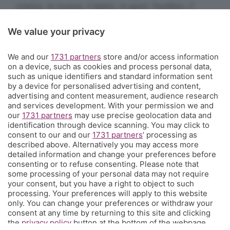
cinema, la musica, il teatro, lo sport, l'outdoor, il
food&drink, la famiglia, i festival, le rassegne e le
We value your privacy
sagre. E un webmagazine che ogni giorno propone
articoli di approfondimento, interviste, mini-guide,
We and our
1731 partners
store and/or access information
fotogallery e video.
Cosa succede a Bergamo.
on a device, such as cookies and process personal data,
such as unique identifiers and standard information sent
Contatti
by a device for personalised advertising and content,
Informazioni:
info@eppen.it
- 035.358754
advertising and content measurement, audience research
Redazione:
redazione@eppen.it
and services development. With your permission we and
Pubblicità:
commerciale@eppen.it
our
1731 partners
may use precise geolocation data and
identification through device scanning. You may click to
Per proporre il tuo evento
clicca qui
consent to our and our
1731 partners
’ processing as
described above. Alternatively you may access more
detailed information and change your preferences before
consenting or to refuse consenting. Please note that
some processing of your personal data may not require
your consent, but you have a right to object to such
processing. Your preferences will apply to this website
© COPYRIGHT 2026 - S.E.S.A.A.B. S.p.a. con sede in Viale Papa
only. You can change your preferences or withdraw your
Giovanni XXIII, 118 24121 Bergamo - E' vietata la riproduzione
consent at any time by returning to this site and clicking
anche parziale
Iscritta al Registro Imprese di Bergamo al n.243762 | Capitale
the
privacy policy
button at the bottom of the webpage.
sociale Euro 10.000.000 i.v.