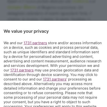
cultura
Eppen è il nuovo portale dedicato alla
e al
tempo libero
di Bergamo e provincia. Un
dettagliato calendario di eventi riguardanti l'arte, il
cinema, la musica, il teatro, lo sport, l'outdoor, il
food&drink, la famiglia, i festival, le rassegne e le
We value your privacy
sagre. E un webmagazine che ogni giorno propone
articoli di approfondimento, interviste, mini-guide,
We and our
1731 partners
store and/or access information
fotogallery e video.
Cosa succede a Bergamo.
on a device, such as cookies and process personal data,
such as unique identifiers and standard information sent
Contatti
by a device for personalised advertising and content,
Informazioni:
info@eppen.it
- 035.358754
advertising and content measurement, audience research
Redazione:
redazione@eppen.it
and services development. With your permission we and
Pubblicità:
commerciale@eppen.it
our
1731 partners
may use precise geolocation data and
identification through device scanning. You may click to
Per proporre il tuo evento
clicca qui
consent to our and our
1731 partners
’ processing as
described above. Alternatively you may access more
detailed information and change your preferences before
consenting or to refuse consenting. Please note that
some processing of your personal data may not require
your consent, but you have a right to object to such
processing. Your preferences will apply to this website
© COPYRIGHT 2026 - S.E.S.A.A.B. S.p.a. con sede in Viale Papa