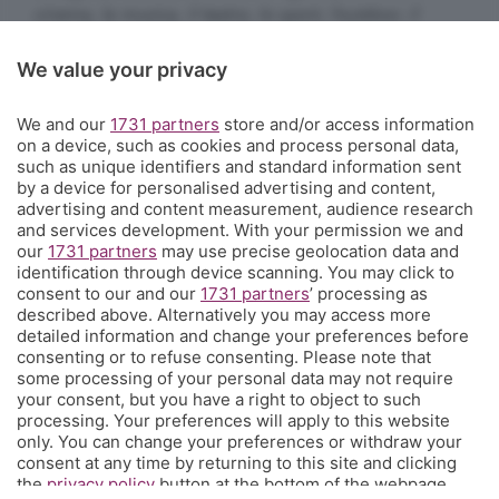
cinema, la musica, il teatro, lo sport, l'outdoor, il
food&drink, la famiglia, i festival, le rassegne e le
We value your privacy
sagre. E un webmagazine che ogni giorno propone
articoli di approfondimento, interviste, mini-guide,
We and our
1731 partners
store and/or access information
fotogallery e video.
Cosa succede a Bergamo.
on a device, such as cookies and process personal data,
such as unique identifiers and standard information sent
Contatti
by a device for personalised advertising and content,
Informazioni:
info@eppen.it
- 035.358754
advertising and content measurement, audience research
Redazione:
redazione@eppen.it
and services development. With your permission we and
Pubblicità:
commerciale@eppen.it
our
1731 partners
may use precise geolocation data and
identification through device scanning. You may click to
Per proporre il tuo evento
clicca qui
consent to our and our
1731 partners
’ processing as
described above. Alternatively you may access more
detailed information and change your preferences before
consenting or to refuse consenting. Please note that
some processing of your personal data may not require
your consent, but you have a right to object to such
processing. Your preferences will apply to this website
© COPYRIGHT 2026 - S.E.S.A.A.B. S.p.a. con sede in Viale Papa
only. You can change your preferences or withdraw your
Giovanni XXIII, 118 24121 Bergamo - E' vietata la riproduzione
consent at any time by returning to this site and clicking
anche parziale
Iscritta al Registro Imprese di Bergamo al n.243762 | Capitale
the
privacy policy
button at the bottom of the webpage.
sociale Euro 10.000.000 i.v.