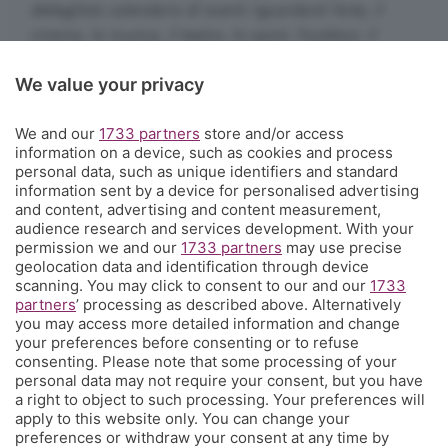
dettagliato calendario di eventi riguardanti l'arte, il
cinema, la musica, il teatro, lo sport, l'outdoor, il
food&drink, la famiglia, i festival, le rassegne e le
We value your privacy
sagre. E un webmagazine che ogni giorno propone
articoli di approfondimento, interviste, mini-guide,
We and our
1733 partners
store and/or access
fotogallery e video.
Cosa succede a Bergamo.
information on a device, such as cookies and process
personal data, such as unique identifiers and standard
Contatti
information sent by a device for personalised advertising
Informazioni:
info@eppen.it
- 035.358754
and content, advertising and content measurement,
Redazione:
redazione@eppen.it
audience research and services development. With your
Pubblicità:
commerciale@eppen.it
permission we and our
1733 partners
may use precise
geolocation data and identification through device
Per proporre il tuo evento
clicca qui
scanning. You may click to consent to our and our
1733
partners
’ processing as described above. Alternatively
you may access more detailed information and change
your preferences before consenting or to refuse
consenting. Please note that some processing of your
personal data may not require your consent, but you have
a right to object to such processing. Your preferences will
© COPYRIGHT 2026 - S.E.S.A.A.B. S.p.a. con sede in Viale Papa
apply to this website only. You can change your
Giovanni XXIII, 118 24121 Bergamo - E' vietata la riproduzione
preferences or withdraw your consent at any time by
anche parziale