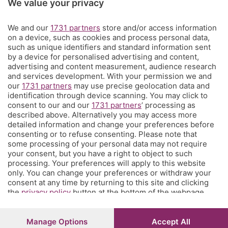
We value your privacy
sagre. E un webmagazine che ogni giorno propone
articoli di approfondimento, interviste, mini-guide,
We and our
1731 partners
store and/or access information
fotogallery e video.
Cosa succede a Bergamo.
on a device, such as cookies and process personal data,
such as unique identifiers and standard information sent
Contatti
by a device for personalised advertising and content,
Informazioni:
info@eppen.it
- 035.358754
advertising and content measurement, audience research
Redazione:
redazione@eppen.it
and services development. With your permission we and
Pubblicità:
commerciale@eppen.it
our
1731 partners
may use precise geolocation data and
identification through device scanning. You may click to
Per proporre il tuo evento
clicca qui
consent to our and our
1731 partners
’ processing as
described above. Alternatively you may access more
detailed information and change your preferences before
consenting or to refuse consenting. Please note that
some processing of your personal data may not require
your consent, but you have a right to object to such
processing. Your preferences will apply to this website
© COPYRIGHT 2026 - S.E.S.A.A.B. S.p.a. con sede in Viale Papa
only. You can change your preferences or withdraw your
Giovanni XXIII, 118 24121 Bergamo - E' vietata la riproduzione
consent at any time by returning to this site and clicking
anche parziale
Iscritta al Registro Imprese di Bergamo al n.243762 | Capitale
the
privacy policy
button at the bottom of the webpage.
sociale Euro 10.000.000 i.v.
Manage Options
Accept All