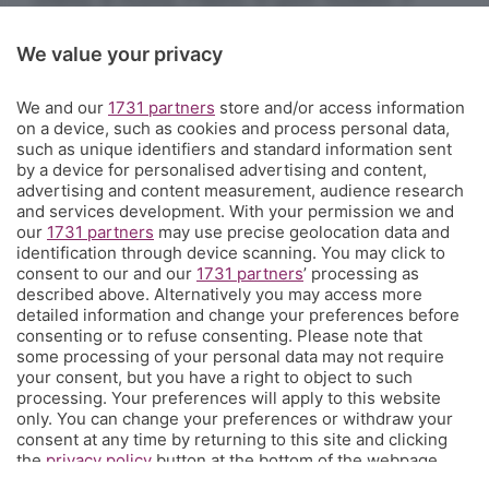
cinema, la musica, il teatro, lo sport, l'outdoor, il
food&drink, la famiglia, i festival, le rassegne e le
We value your privacy
sagre. E un webmagazine che ogni giorno propone
articoli di approfondimento, interviste, mini-guide,
We and our
1731 partners
store and/or access information
fotogallery e video.
Cosa succede a Bergamo.
on a device, such as cookies and process personal data,
such as unique identifiers and standard information sent
Contatti
by a device for personalised advertising and content,
Informazioni:
info@eppen.it
- 035.358754
advertising and content measurement, audience research
Redazione:
redazione@eppen.it
and services development. With your permission we and
Pubblicità:
commerciale@eppen.it
our
1731 partners
may use precise geolocation data and
identification through device scanning. You may click to
Per proporre il tuo evento
clicca qui
consent to our and our
1731 partners
’ processing as
described above. Alternatively you may access more
detailed information and change your preferences before
consenting or to refuse consenting. Please note that
some processing of your personal data may not require
your consent, but you have a right to object to such
processing. Your preferences will apply to this website
© COPYRIGHT 2026 - S.E.S.A.A.B. S.p.a. con sede in Viale Papa
only. You can change your preferences or withdraw your
Giovanni XXIII, 118 24121 Bergamo - E' vietata la riproduzione
consent at any time by returning to this site and clicking
anche parziale
Iscritta al Registro Imprese di Bergamo al n.243762 | Capitale
the
privacy policy
button at the bottom of the webpage.
sociale Euro 10.000.000 i.v.