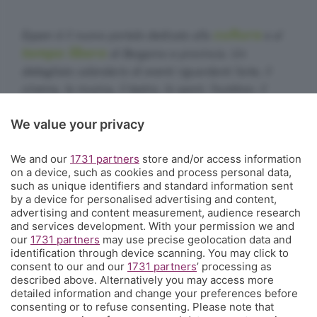
cultura
Eppen è il nuovo portale dedicato alla
e al
tempo libero
di Bergamo e provincia. Un
dettagliato calendario di eventi riguardanti l'arte, il
cinema, la musica, il teatro, lo sport, l'outdoor, il
food&drink, la famiglia, i festival, le rassegne e le
We value your privacy
sagre. E un webmagazine che ogni giorno propone
articoli di approfondimento, interviste, mini-guide,
We and our
1731 partners
store and/or access information
fotogallery e video.
Cosa succede a Bergamo.
on a device, such as cookies and process personal data,
such as unique identifiers and standard information sent
Contatti
by a device for personalised advertising and content,
Informazioni:
info@eppen.it
- 035.358754
advertising and content measurement, audience research
Redazione:
redazione@eppen.it
and services development. With your permission we and
Pubblicità:
commerciale@eppen.it
our
1731 partners
may use precise geolocation data and
identification through device scanning. You may click to
Per proporre il tuo evento
clicca qui
consent to our and our
1731 partners
’ processing as
described above. Alternatively you may access more
detailed information and change your preferences before
consenting or to refuse consenting. Please note that