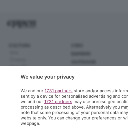
CULTURA
CIBO
Arte
BAMBINI
Cinema
OUTDOOR
Serie TV
EXTRA
Incontri
We value your privacy
Scuola
Letteratura
Sport
Musica
We and our
1731 partners
store and/or access informa
Tecnologia
sent by a device for personalised advertising and c
Spettacoli
Handmade
we and our
1731 partners
may use precise geolocation
Teatro
Green
processing as described above. Alternatively you ma
Scienza
note that some processing of your personal data may n
Appuntamenti
website only. You can change your preferences or wit
Altro
webpage.