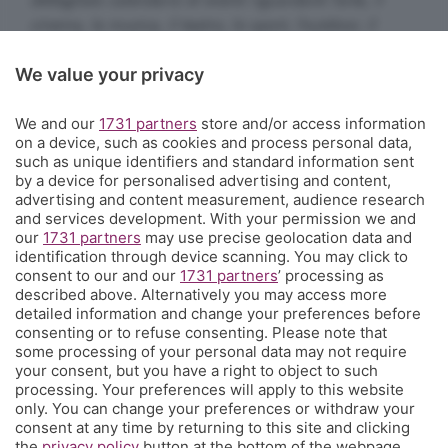
dettagliato calendario di eventi riguardanti l'arte, il
cinema, la musica, il teatro, lo sport, l'outdoor, il
food&drink, la famiglia, i festival, le rassegne e le
We value your privacy
sagre. E un webmagazine che ogni giorno propone
articoli di approfondimento, interviste, mini-guide,
We and our
1731 partners
store and/or access information
fotogallery e video.
Cosa succede a Bergamo.
on a device, such as cookies and process personal data,
such as unique identifiers and standard information sent
Contatti
by a device for personalised advertising and content,
Informazioni:
info@eppen.it
- 035.358754
advertising and content measurement, audience research
Redazione:
redazione@eppen.it
and services development. With your permission we and
Pubblicità:
commerciale@eppen.it
our
1731 partners
may use precise geolocation data and
identification through device scanning. You may click to
Per proporre il tuo evento
clicca qui
consent to our and our
1731 partners
’ processing as
described above. Alternatively you may access more
detailed information and change your preferences before
consenting or to refuse consenting. Please note that
some processing of your personal data may not require
your consent, but you have a right to object to such
processing. Your preferences will apply to this website
© COPYRIGHT 2026 - S.E.S.A.A.B. S.p.a. con sede in Viale Papa
only. You can change your preferences or withdraw your
Giovanni XXIII, 118 24121 Bergamo - E' vietata la riproduzione
consent at any time by returning to this site and clicking
anche parziale
Iscritta al Registro Imprese di Bergamo al n.243762 | Capitale
the
privacy policy
button at the bottom of the webpage.