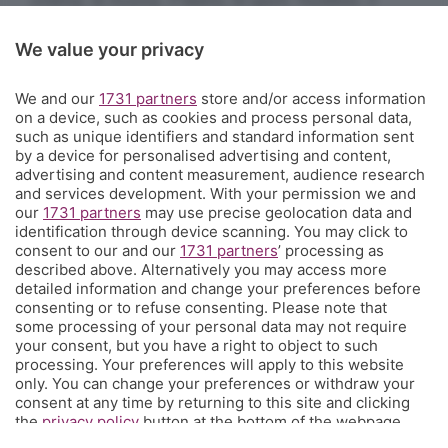
cinema, la musica, il teatro, lo sport, l'outdoor, il
food&drink, la famiglia, i festival, le rassegne e le
We value your privacy
sagre. E un webmagazine che ogni giorno propone
articoli di approfondimento, interviste, mini-guide,
We and our
1731 partners
store and/or access information
fotogallery e video.
Cosa succede a Bergamo.
on a device, such as cookies and process personal data,
such as unique identifiers and standard information sent
Contatti
by a device for personalised advertising and content,
Informazioni:
info@eppen.it
- 035.358754
advertising and content measurement, audience research
Redazione:
redazione@eppen.it
and services development. With your permission we and
Pubblicità:
commerciale@eppen.it
our
1731 partners
may use precise geolocation data and
identification through device scanning. You may click to
Per proporre il tuo evento
clicca qui
consent to our and our
1731 partners
’ processing as
described above. Alternatively you may access more
detailed information and change your preferences before
consenting or to refuse consenting. Please note that
some processing of your personal data may not require
your consent, but you have a right to object to such
processing. Your preferences will apply to this website
© COPYRIGHT 2026 - S.E.S.A.A.B. S.p.a. con sede in Viale Papa
only. You can change your preferences or withdraw your
Giovanni XXIII, 118 24121 Bergamo - E' vietata la riproduzione
consent at any time by returning to this site and clicking
anche parziale
Iscritta al Registro Imprese di Bergamo al n.243762 | Capitale
the
privacy policy
button at the bottom of the webpage.
sociale Euro 10.000.000 i.v.