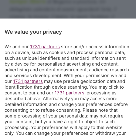
tempo libero
di Bergamo e provincia. Un
dettagliato calendario di eventi riguardanti l'arte, il
cinema, la musica, il teatro, lo sport, l'outdoor, il
food&drink, la famiglia, i festival, le rassegne e le
We value your privacy
sagre. E un webmagazine che ogni giorno propone
articoli di approfondimento, interviste, mini-guide,
We and our
1731 partners
store and/or access information
fotogallery e video.
Cosa succede a Bergamo.
on a device, such as cookies and process personal data,
such as unique identifiers and standard information sent
Contatti
by a device for personalised advertising and content,
Informazioni:
info@eppen.it
- 035.358754
advertising and content measurement, audience research
Redazione:
redazione@eppen.it
and services development. With your permission we and
Pubblicità:
commerciale@eppen.it
our
1731 partners
may use precise geolocation data and
identification through device scanning. You may click to
Per proporre il tuo evento
clicca qui
consent to our and our
1731 partners
’ processing as
described above. Alternatively you may access more
detailed information and change your preferences before
consenting or to refuse consenting. Please note that
some processing of your personal data may not require
your consent, but you have a right to object to such
processing. Your preferences will apply to this website
© COPYRIGHT 2026 - S.E.S.A.A.B. S.p.a. con sede in Viale Papa
only. You can change your preferences or withdraw your
Giovanni XXIII, 118 24121 Bergamo - E' vietata la riproduzione