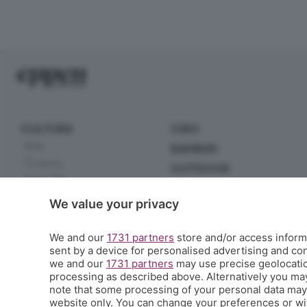
CULTURA
CIBO
Arte
BAMBINI
Cinema
OUTDOOR
Serie TV
EXTRA
Incontri
We value your privacy
Scuola
Letteratura
Sport
Musica
We and our
1731 partners
store and/or access informa
Tecnologia
sent by a device for personalised advertising and c
Spettacoli
Handmade
we and our
1731 partners
may use precise geolocation
Teatro
Green
processing as described above. Alternatively you ma
Scienza
note that some processing of your personal data may n
Appuntamenti
website only. You can change your preferences or wit