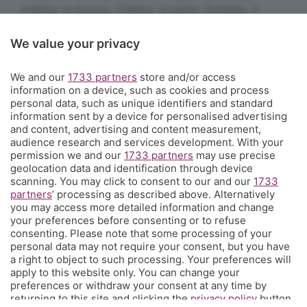
cinema, la musica, il teatro, lo sport, l'outdoor, il
food&drink, la famiglia, i festival, le rassegne e le
We value your privacy
sagre. E un webmagazine che ogni giorno propone
articoli di approfondimento, interviste, mini-guide,
We and our
1733 partners
store and/or access
fotogallery e video.
Cosa succede a Bergamo.
information on a device, such as cookies and process
personal data, such as unique identifiers and standard
Contatti
information sent by a device for personalised advertising
Informazioni:
info@eppen.it
- 035.358754
and content, advertising and content measurement,
Redazione:
redazione@eppen.it
audience research and services development. With your
Pubblicità:
commerciale@eppen.it
permission we and our
1733 partners
may use precise
geolocation data and identification through device
Per proporre il tuo evento
clicca qui
scanning. You may click to consent to our and our
1733
partners
’ processing as described above. Alternatively
you may access more detailed information and change
your preferences before consenting or to refuse
consenting. Please note that some processing of your
personal data may not require your consent, but you have
a right to object to such processing. Your preferences will
© COPYRIGHT 2026 - S.E.S.A.A.B. S.p.a. con sede in Viale Papa
apply to this website only. You can change your
Giovanni XXIII, 118 24121 Bergamo - E' vietata la riproduzione
preferences or withdraw your consent at any time by
anche parziale
Iscritta al Registro Imprese di Bergamo al n.243762 | Capitale
returning to this site and clicking the
privacy policy
button