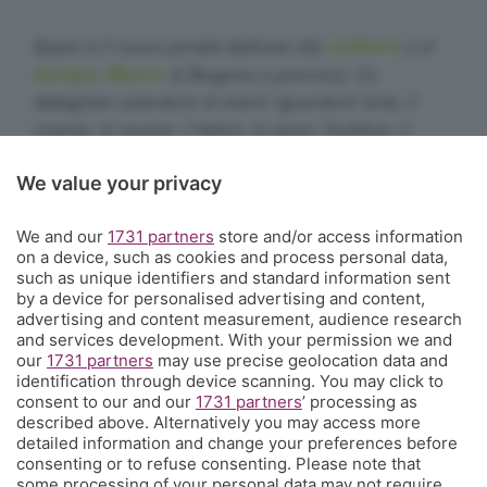
cultura
Eppen è il nuovo portale dedicato alla
e al
tempo libero
di Bergamo e provincia. Un
dettagliato calendario di eventi riguardanti l'arte, il
cinema, la musica, il teatro, lo sport, l'outdoor, il
food&drink, la famiglia, i festival, le rassegne e le
We value your privacy
sagre. E un webmagazine che ogni giorno propone
articoli di approfondimento, interviste, mini-guide,
We and our
1731 partners
store and/or access information
fotogallery e video.
Cosa succede a Bergamo.
on a device, such as cookies and process personal data,
such as unique identifiers and standard information sent
Contatti
by a device for personalised advertising and content,
Informazioni:
info@eppen.it
- 035.358754
advertising and content measurement, audience research
Redazione:
redazione@eppen.it
and services development. With your permission we and
Pubblicità:
commerciale@eppen.it
our
1731 partners
may use precise geolocation data and
identification through device scanning. You may click to
Per proporre il tuo evento
clicca qui
consent to our and our
1731 partners
’ processing as
described above. Alternatively you may access more
detailed information and change your preferences before
consenting or to refuse consenting. Please note that
some processing of your personal data may not require