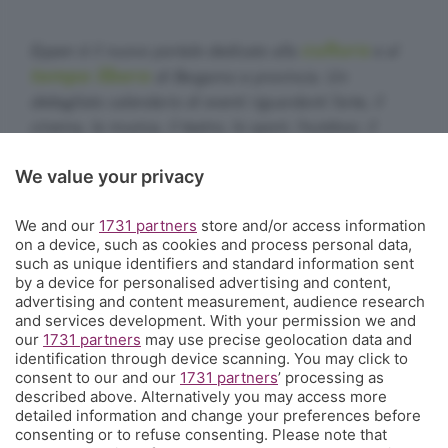
cultura
Eppen è il nuovo portale dedicato alla
e al
tempo libero
di Bergamo e provincia. Un
dettagliato calendario di eventi riguardanti l'arte, il
cinema, la musica, il teatro, lo sport, l'outdoor, il
food&drink, la famiglia, i festival, le rassegne e le
We value your privacy
sagre. E un webmagazine che ogni giorno propone
articoli di approfondimento, interviste, mini-guide,
We and our
1731 partners
store and/or access information
fotogallery e video.
Cosa succede a Bergamo.
on a device, such as cookies and process personal data,
such as unique identifiers and standard information sent
Contatti
by a device for personalised advertising and content,
Informazioni:
info@eppen.it
- 035.358754
advertising and content measurement, audience research
Redazione:
redazione@eppen.it
and services development. With your permission we and
Pubblicità:
commerciale@eppen.it
our
1731 partners
may use precise geolocation data and
identification through device scanning. You may click to
Per proporre il tuo evento
clicca qui
consent to our and our
1731 partners
’ processing as
described above. Alternatively you may access more
detailed information and change your preferences before
consenting or to refuse consenting. Please note that