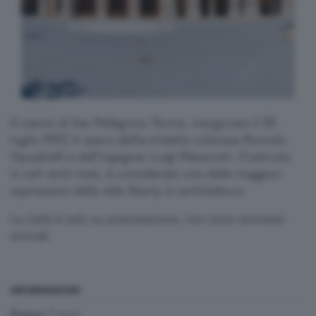
Il casinò di San Pellegrino Terme, inaugurato il 20
luglio 1907, è opera dell’architetto milanese Romolo
Squadrelli e dell’ingegner Luigi Mazocchi. Costruito
in soli venti mesi, è considerato una delle maggiori
espressioni dello stile liberty in architettura.
La visita è solo su prenotazione, non sono ammessi
animali.
INFORMAZIONI
7 euro
Prezzo: