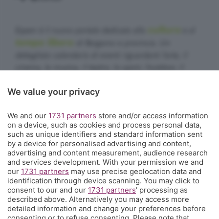
cultura
Eppen è il nuovo portale dedicato alla
e al
tempo libero
di Bergamo e provincia. Un
dettagliato calendario di eventi riguardanti l'arte, il
cinema, la musica, il teatro, lo sport, l'outdoor, il
food&drink, la famiglia, i festival, le rassegne e le
We value your privacy
sagre. E un webmagazine che ogni giorno propone
articoli di approfondimento, interviste, mini-guide,
We and our
1731 partners
store and/or access information
fotogallery e video.
Cosa succede a Bergamo.
on a device, such as cookies and process personal data,
such as unique identifiers and standard information sent
Contatti
by a device for personalised advertising and content,
Informazioni:
info@eppen.it
- 035.358754
advertising and content measurement, audience research
Redazione:
redazione@eppen.it
and services development. With your permission we and
Pubblicità:
commerciale@eppen.it
our
1731 partners
may use precise geolocation data and
identification through device scanning. You may click to
Per proporre il tuo evento
clicca qui
consent to our and our
1731 partners
’ processing as
described above. Alternatively you may access more
detailed information and change your preferences before
consenting or to refuse consenting. Please note that