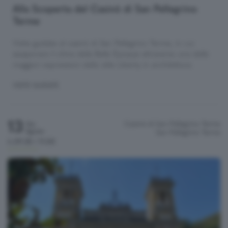
Alla Scoperta del Casinò di San Pellegrino
Terme
Visite guidate al casinò di San Pellegrino Terme, in cui
assaporare il clima della Belle Èpoque attraverso una delle
maggiori espressioni dello stile Liberty in architettura.
VISITE GUIDATE
13
Casinò di San Pellegrino Terme
Gio
Agosto
San Pellegrino Terme
h.09:30 / 11:00