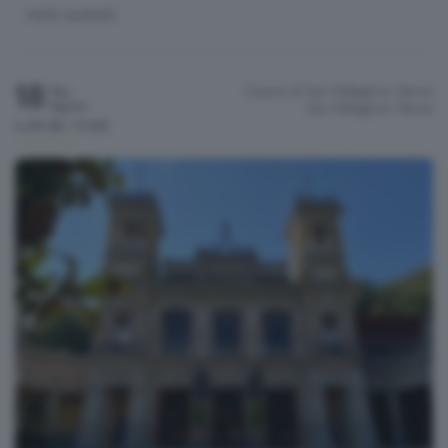
VISITE GUIDATE
18
Casinò di San Pellegrino Terme
Mar
Agosto
San Pellegrino Terme
h.09:30 / 11:00