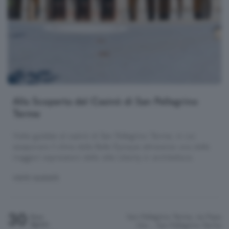
Alla Scoperta del Casinò di San Pellegrino
Terme
Visite guidate al casinò di San Pellegrino Terme, in cui
assaporare il clima della Belle Èpoque attraverso una delle
maggiori espressioni dello stile Liberty in architettura.
VISITE GUIDATE
30
San Pellegrino Terme, via Papa
Dom
Agosto
Gio…
San Pellegrino Terme