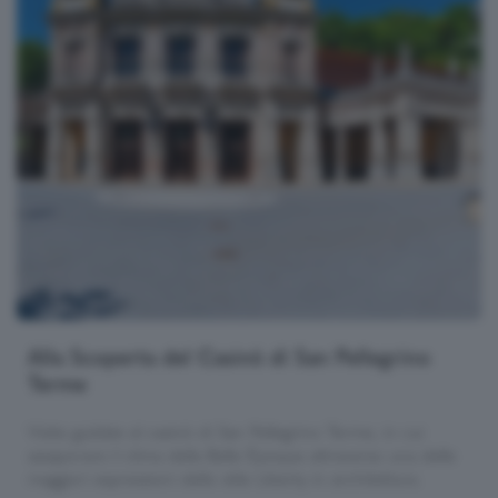
Alla Scoperta del Casinò di San Pellegrino
Terme
Visite guidate al casinò di San Pellegrino Terme, in cui
assaporare il clima della Belle Èpoque attraverso una delle
maggiori espressioni dello stile Liberty in architettura.