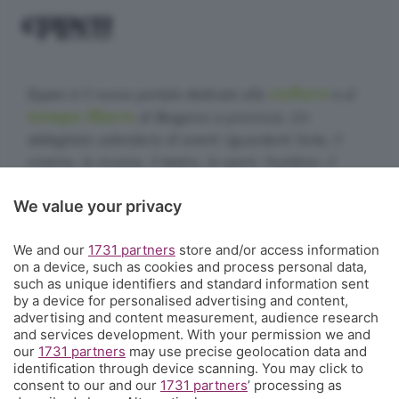
cultura
Eppen è il nuovo portale dedicato alla
e al
tempo libero
di Bergamo e provincia. Un
dettagliato calendario di eventi riguardanti l'arte, il
cinema, la musica, il teatro, lo sport, l'outdoor, il
food&drink, la famiglia, i festival, le rassegne e le
We value your privacy
sagre. E un webmagazine che ogni giorno propone
articoli di approfondimento, interviste, mini-guide,
We and our
1731 partners
store and/or access information
fotogallery e video.
Cosa succede a Bergamo.
on a device, such as cookies and process personal data,
such as unique identifiers and standard information sent
Contatti
by a device for personalised advertising and content,
Informazioni:
info@eppen.it
- 035.358754
advertising and content measurement, audience research
Redazione:
redazione@eppen.it
and services development. With your permission we and
Pubblicità:
commerciale@eppen.it
our
1731 partners
may use precise geolocation data and
identification through device scanning. You may click to
Per proporre il tuo evento
clicca qui
consent to our and our
1731 partners
’ processing as