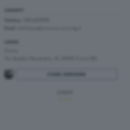
CONTATTI
035.603090
Telefono:
:
biblioteca@comune.curno.bg.it
Email
LUOGO
Curno
Via Quattro Novembre, 31, 24035 Curno BG
COME ARRIVARE
EVENTI