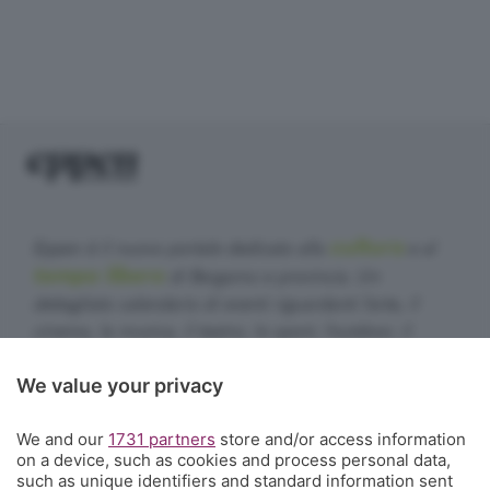
cultura
Eppen è il nuovo portale dedicato alla
e al
tempo libero
di Bergamo e provincia. Un
dettagliato calendario di eventi riguardanti l'arte, il
cinema, la musica, il teatro, lo sport, l'outdoor, il
food&drink, la famiglia, i festival, le rassegne e le
We value your privacy
sagre. E un webmagazine che ogni giorno propone
articoli di approfondimento, interviste, mini-guide,
We and our
1731 partners
store and/or access information
fotogallery e video.
Cosa succede a Bergamo.
on a device, such as cookies and process personal data,
such as unique identifiers and standard information sent
Contatti