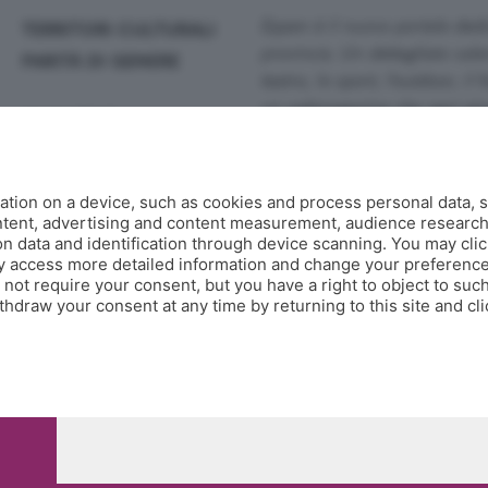
Eppen è il nuovo portale dedi
TERRITORI CULTURALI
provincia. Un dettagliato calen
PARITÀ DI GENERE
teatro, lo sport, l'outdoor, il 
un webmagazine che ogni gior
MAGAZINE
guide, fotogallery e video.
Co
AGENDA
Contatti
tion on a device, such as cookies and process personal data, s
Informazioni:
info@eppen.it
- 0
MILLEGRADINI
ontent, advertising and content measurement, audience researc
Redazione:
redazione@eppen.it
 data and identification through device scanning. You may clic
Pubblicità:
commerciale@eppen.
y access more detailed information and change your preference
GLI AUTORI DI EPPEN
Per proporre il tuo evento
clicca
ot require your consent, but you have a right to object to such
hdraw your consent at any time by returning to this site and cl
, 118 24121 Bergamo - E' vietata la riproduzione anche parziale
0.000.000 i.v.