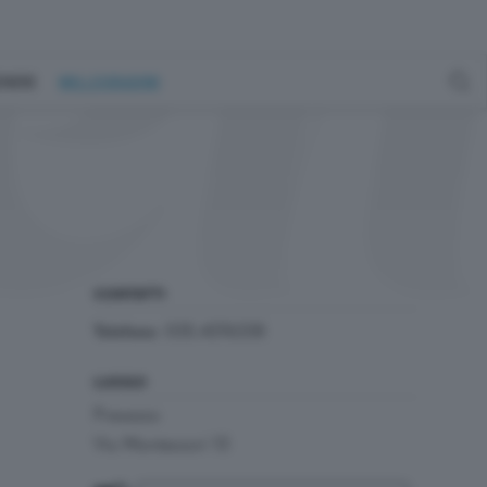
GENERE
MILLEGRADINI
CONTATTI
035.4376338
Telefono:
LUOGO
Presezzo
Via Montessori 13