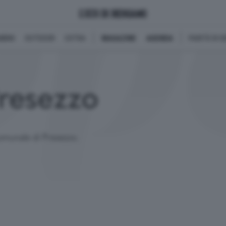
BINI
OUTDOOR
EXTRA
MAGAZINE
AGENDA
PARITÀ DI 
Presezzo
omunale di Presezzo.