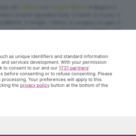
cultura
tempo libero
cato alla
e al
di Bergamo e
dario di eventi riguardanti l'arte, il cinema, la musica, il
food&drink, la famiglia, i festival, le rassegne e le sagre. E
no propone articoli di approfondimento, interviste, mini-
sa succede a Bergamo.
uch as unique identifiers and standard information
35.358754
h and services development. With your permission
k to consent to our and our
1731 partners
’
it
s before consenting or to refuse consenting. Please
 qui
 processing. Your preferences will apply to this
icking the
privacy policy
button at the bottom of the