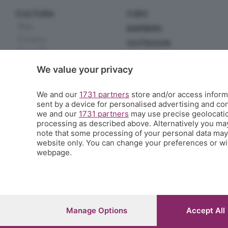
CULTURA
CIBO
Arte
BAMBINI
Cinema
OUTDOOR
Serie TV
EXTRA
Incontri
We value your privacy
Scuola
Letteratura
Sport
Musica
We and our
1731 partners
store and/or access informa
Tecnologia
Spettacoli
sent by a device for personalised advertising and c
Handmade
we and our
1731 partners
may use precise geolocation
Teatro
Green
processing as described above. Alternatively you ma
Scienza
note that some processing of your personal data may n
Appuntamenti
website only. You can change your preferences or wit
Altro
webpage.
© COPYRIGHT 2026 - S.E.S.A.A.B. S.p.a. con sede in Viale Papa Giovanni XXIII
Iscritta al Registro Imprese di Bergamo al n.243762 | Capitale sociale Euro 1
Manage Options
Accept All