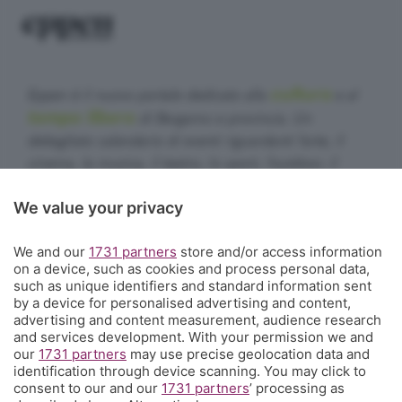
cultura
Eppen è il nuovo portale dedicato alla
e al
tempo libero
di Bergamo e provincia. Un
dettagliato calendario di eventi riguardanti l'arte, il
cinema, la musica, il teatro, lo sport, l'outdoor, il
food&drink, la famiglia, i festival, le rassegne e le
We value your privacy
sagre. E un webmagazine che ogni giorno propone
articoli di approfondimento, interviste, mini-guide,
We and our
1731 partners
store and/or access information
fotogallery e video.
Cosa succede a Bergamo.
on a device, such as cookies and process personal data,
such as unique identifiers and standard information sent
Contatti
by a device for personalised advertising and content,
Informazioni:
info@eppen.it
- 035.358754
advertising and content measurement, audience research
Redazione:
redazione@eppen.it
and services development. With your permission we and
Pubblicità:
commerciale@eppen.it
our
1731 partners
may use precise geolocation data and
identification through device scanning. You may click to
Per proporre il tuo evento
clicca qui
consent to our and our
1731 partners
’ processing as