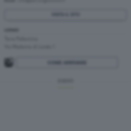
:
info@parcooglionord.it
Email
VISITA IL SITO
LUOGO
Torre Pallavicina
Via Madonna di Loreto 1
COME ARRIVARE
EVENTI