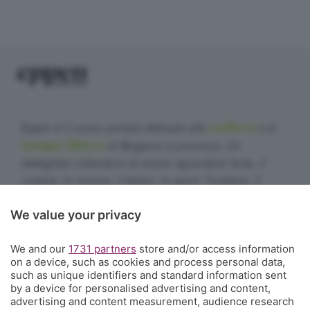
cultura
Eppen è il nuovo portale dedicato alla
e al
tempo libero
di Bergamo e provincia. Un
dettagliato calendario di eventi riguardanti l'arte, il
cinema, la musica, il teatro, lo sport, l'outdoor, il
food&drink, la famiglia, i festival, le rassegne e le
We value your privacy
sagre. E un webmagazine che ogni giorno propone
articoli di approfondimento, interviste, mini-guide,
We and our
1731 partners
store and/or access information
fotogallery e video.
Cosa succede a Bergamo.
on a device, such as cookies and process personal data,
such as unique identifiers and standard information sent
Contatti
by a device for personalised advertising and content,
Informazioni:
info@eppen.it
- 035.358754
advertising and content measurement, audience research