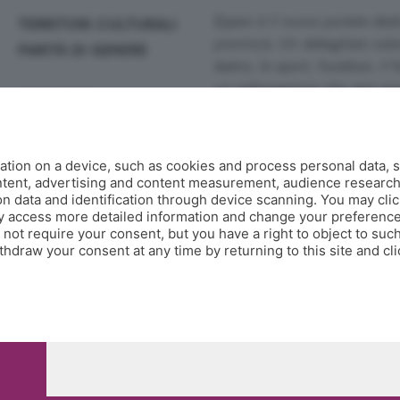
Eppen è il nuovo portale dedi
TERRITORI CULTURALI
provincia. Un dettagliato calen
PARITÀ DI GENERE
teatro, lo sport, l'outdoor, il 
un webmagazine che ogni gior
MAGAZINE
guide, fotogallery e video.
Co
AGENDA
Contatti
tion on a device, such as cookies and process personal data, s
Informazioni:
info@eppen.it
- 0
MILLEGRADINI
ontent, advertising and content measurement, audience researc
Redazione:
redazione@eppen.it
 data and identification through device scanning. You may clic
Pubblicità:
commerciale@eppen.
y access more detailed information and change your preference
GLI AUTORI DI EPPEN
Per proporre il tuo evento
clicca
ot require your consent, but you have a right to object to such
hdraw your consent at any time by returning to this site and cl
, 118 24121 Bergamo - E' vietata la riproduzione anche parziale
0.000.000 i.v.