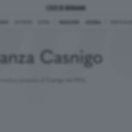
BINI
OUTDOOR
EXTRA
MAGAZINE
AGENDA
PARITÀ DI 
lanza Casnigo
di mutuo soccorso di Casnigo dal 1904.