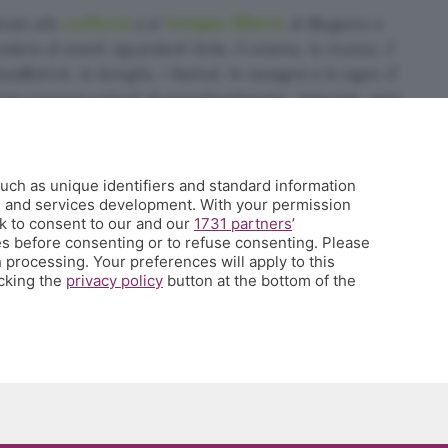
cultura
tempo libero
cato alla
e al
di Bergamo e
dario di eventi riguardanti l'arte, il cinema, la musica, il
food&drink, la famiglia, i festival, le rassegne e le sagre. E
no propone articoli di approfondimento, interviste, mini-
sa succede a Bergamo.
uch as unique identifiers and standard information
35.358754
h and services development. With your permission
k to consent to our and our
1731 partners
’
it
s before consenting or to refuse consenting. Please
 qui
 processing. Your preferences will apply to this
icking the
privacy policy
button at the bottom of the