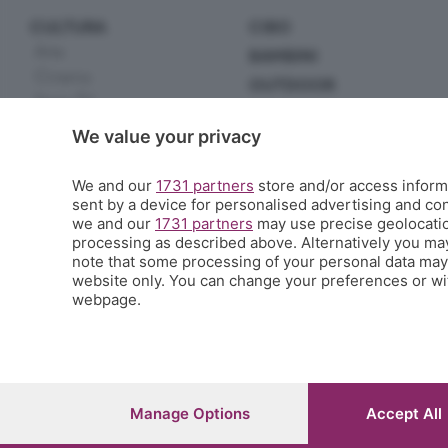
CULTURA
CIBO
Arte
BAMBINI
Cinema
OUTDOOR
Serie TV
EXTRA
Incontri
We value your privacy
Scuola
Letteratura
Sport
Musica
We and our
1731 partners
store and/or access informa
Tecnologia
Spettacoli
sent by a device for personalised advertising and c
Handmade
we and our
1731 partners
may use precise geolocation
Teatro
Green
processing as described above. Alternatively you ma
Scienza
note that some processing of your personal data may n
Appuntamenti
website only. You can change your preferences or wit
Altro
webpage.
© COPYRIGHT 2026 - S.E.S.A.A.B. S.p.a. con sede in Viale Papa Giovanni XXIII
Iscritta al Registro Imprese di Bergamo al n.243762 | Capitale sociale Euro 1
Manage Options
Accept All