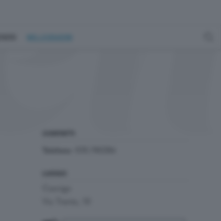
GENERE
MILLEGRADINI
CONTATTI
035.740286
Telefono:
LUOGO
Casnigo
Via Trento, 10