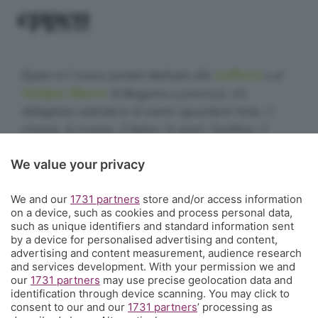
cultura
Eppen è il nuovo portale dedicato alla
e al
tempo libero
di Bergamo e provincia. Un
dettagliato calendario di eventi riguardanti l'arte, il
cinema, la musica, il teatro, lo sport, l'outdoor, il
food&drink, la famiglia, i festival, le rassegne e le
We value your privacy
sagre. E un webmagazine che ogni giorno propone
articoli di approfondimento, interviste, mini-guide,
We and our
1731 partners
store and/or access information
fotogallery e video.
Cosa succede a Bergamo.
on a device, such as cookies and process personal data,
such as unique identifiers and standard information sent
Contatti
by a device for personalised advertising and content,
Informazioni:
info@eppen.it
- 035.358754
advertising and content measurement, audience research
Redazione:
redazione@eppen.it
and services development. With your permission we and
Pubblicità:
commerciale@eppen.it
our
1731 partners
may use precise geolocation data and
identification through device scanning. You may click to
Per proporre il tuo evento
clicca qui
consent to our and our
1731 partners
’ processing as