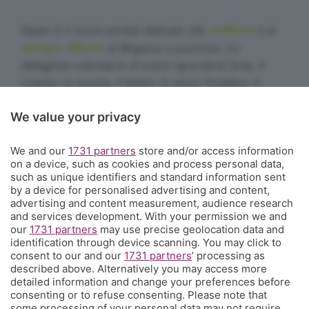
cultura
Eppen è il nuovo portale dedicato alla
e al
tempo libero
di Bergamo e provincia. Un
dettagliato calendario di eventi riguardanti l'arte, il
cinema, la musica, il teatro, lo sport, l'outdoor, il
food&drink, la famiglia, i festival, le rassegne e le
We value your privacy
sagre. E un webmagazine che ogni giorno propone
articoli di approfondimento, interviste, mini-guide,
We and our
1731 partners
store and/or access information
fotogallery e video.
Cosa succede a Bergamo.
on a device, such as cookies and process personal data,
such as unique identifiers and standard information sent
Contatti
by a device for personalised advertising and content,
Informazioni:
info@eppen.it
- 035.358754
advertising and content measurement, audience research
Redazione:
redazione@eppen.it
and services development. With your permission we and
Pubblicità:
commerciale@eppen.it
our
1731 partners
may use precise geolocation data and
identification through device scanning. You may click to
Per proporre il tuo evento
clicca qui
consent to our and our
1731 partners
’ processing as
described above. Alternatively you may access more
detailed information and change your preferences before
consenting or to refuse consenting. Please note that
some processing of your personal data may not require