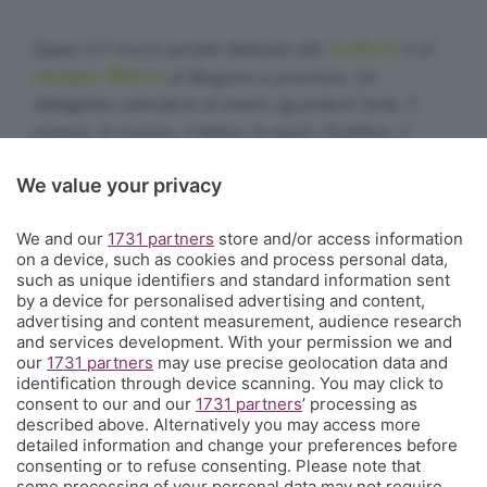
cultura
Eppen è il nuovo portale dedicato alla
e al
tempo libero
di Bergamo e provincia. Un
dettagliato calendario di eventi riguardanti l'arte, il
cinema, la musica, il teatro, lo sport, l'outdoor, il
food&drink, la famiglia, i festival, le rassegne e le
We value your privacy
sagre. E un webmagazine che ogni giorno propone
articoli di approfondimento, interviste, mini-guide,
We and our
1731 partners
store and/or access information
fotogallery e video.
Cosa succede a Bergamo.
on a device, such as cookies and process personal data,
such as unique identifiers and standard information sent
Contatti
by a device for personalised advertising and content,
Informazioni:
info@eppen.it
- 035.358754
advertising and content measurement, audience research
Redazione:
redazione@eppen.it
and services development. With your permission we and
Pubblicità:
commerciale@eppen.it
our
1731 partners
may use precise geolocation data and
identification through device scanning. You may click to
Per proporre il tuo evento
clicca qui
consent to our and our
1731 partners
’ processing as
described above. Alternatively you may access more
detailed information and change your preferences before
consenting or to refuse consenting. Please note that
some processing of your personal data may not require