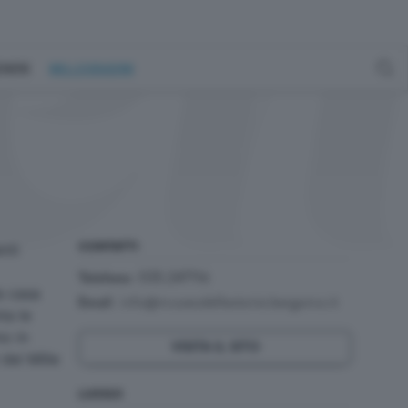
GENERE
MILLEGRADINI
nti
CONTATTI
035.247116
Telefono:
a casa
:
info@museodellestorie.bergamo.it
Email
ta le
mo in
VISITA IL SITO
dei Mille
LUOGO