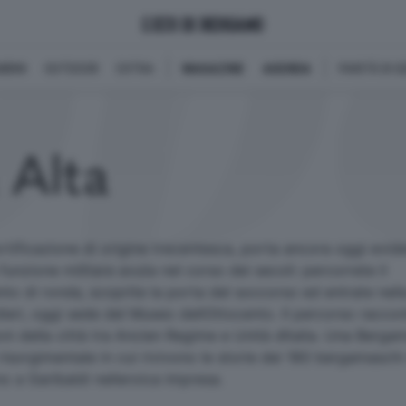
BINI
OUTDOOR
EXTRA
MAGAZINE
AGENDA
PARITÀ DI 
 Alta
rtificazione di origine trecentesca, porta ancora oggi evide
funzione militare avuta nel corso dei secoli: percorrete il
 di ronda, scoprite la porta del soccorso ed entrate nell
eri, oggi sede del Museo dellOttocento. Il percorso raccon
ni della città tra Ancien Regime e Unità dItalia. Una Berga
risorgimentale in cui rivivono le storie dei 180 bergamaschi 
o a Garibaldi nelleroica impresa.