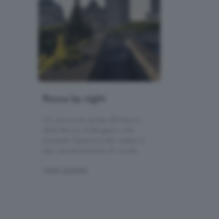
Rocca by night
Un percorso serale all'interno
della Rocca di Bergamo che
prevede l'apertura del mastio e
del camminamento di ronda.
VISITE GUIDATE