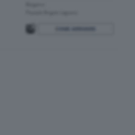
Bergamo
Piazzale Brigata Legnano
COME ARRIVARE