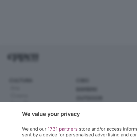
CULTURA
CIBO
Arte
BAMBINI
Cinema
OUTDOOR
Serie TV
EXTRA
Incontri
We value your privacy
Scuola
Letteratura
Sport
Musica
We and our
1731 partners
store and/or access informa
Tecnologia
sent by a device for personalised advertising and c
Spettacoli