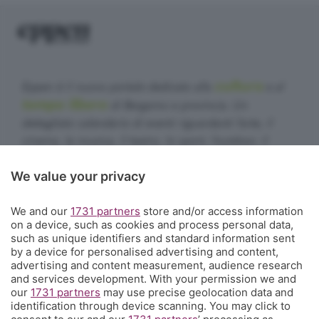
cultura
Eppen è il nuovo portale dedicato alla
e al
tempo libero
di Bergamo e provincia. Un
dettagliato calendario di eventi riguardanti l'arte, il
cinema, la musica, il teatro, lo sport, l'outdoor, il
food&drink, la famiglia, i festival, le rassegne e le
We value your privacy
sagre. E un webmagazine che ogni giorno propone
articoli di approfondimento, interviste, mini-guide,
We and our
1731 partners
store and/or access information
fotogallery e video.
Cosa succede a Bergamo.
on a device, such as cookies and process personal data,
such as unique identifiers and standard information sent
Contatti
by a device for personalised advertising and content,
Informazioni:
info@eppen.it
- 035.358754
advertising and content measurement, audience research
Redazione:
redazione@eppen.it
and services development. With your permission we and
Pubblicità:
commerciale@eppen.it
our
1731 partners
may use precise geolocation data and
identification through device scanning. You may click to
Per proporre il tuo evento
clicca qui