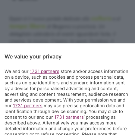
cultura
Eppen è il nuovo portale dedicato alla
e al
tempo libero
di Bergamo e provincia. Un
dettagliato calendario di eventi riguardanti l'arte, il
cinema, la musica, il teatro, lo sport, l'outdoor, il
food&drink, la famiglia, i festival, le rassegne e le
We value your privacy
sagre. E un webmagazine che ogni giorno propone
articoli di approfondimento, interviste, mini-guide,
We and our
1731 partners
store and/or access information
fotogallery e video.
Cosa succede a Bergamo.
on a device, such as cookies and process personal data,
such as unique identifiers and standard information sent
Contatti
by a device for personalised advertising and content,
Informazioni:
info@eppen.it
- 035.358754
advertising and content measurement, audience research
Redazione:
redazione@eppen.it
and services development. With your permission we and
Pubblicità:
commerciale@eppen.it
our
1731 partners
may use precise geolocation data and
identification through device scanning. You may click to
Per proporre il tuo evento
clicca qui
consent to our and our
1731 partners
’ processing as
described above. Alternatively you may access more
detailed information and change your preferences before
consenting or to refuse consenting. Please note that