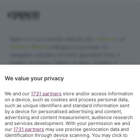
cultura
Eppen è il nuovo portale dedicato alla
e al
tempo libero
di Bergamo e provincia. Un
dettagliato calendario di eventi riguardanti l'arte, il
cinema, la musica, il teatro, lo sport, l'outdoor, il
food&drink, la famiglia, i festival, le rassegne e le
We value your privacy
sagre. E un webmagazine che ogni giorno propone
articoli di approfondimento, interviste, mini-guide,
We and our
1731 partners
store and/or access information
fotogallery e video.
Cosa succede a Bergamo.
on a device, such as cookies and process personal data,
such as unique identifiers and standard information sent
Contatti
by a device for personalised advertising and content,
Informazioni:
info@eppen.it
- 035.358754
advertising and content measurement, audience research
Redazione:
redazione@eppen.it
and services development. With your permission we and
Pubblicità:
commerciale@eppen.it
our
1731 partners
may use precise geolocation data and
identification through device scanning. You may click to
Per proporre il tuo evento
clicca qui