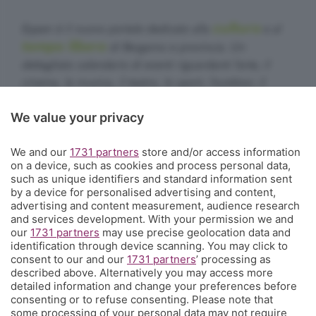
cultura
Eppen è il nuovo portale dedicato alla
e al
tempo libero
di Bergamo e provincia. Un
dettagliato calendario di eventi riguardanti l'arte, il
cinema, la musica, il teatro, lo sport, l'outdoor, il
food&drink, la famiglia, i festival, le rassegne e le
We value your privacy
sagre. E un webmagazine che ogni giorno propone
articoli di approfondimento, interviste, mini-guide,
We and our
1731 partners
store and/or access information
fotogallery e video.
Cosa succede a Bergamo.
on a device, such as cookies and process personal data,
such as unique identifiers and standard information sent
Contatti
by a device for personalised advertising and content,
Informazioni:
info@eppen.it
- 035.358754
advertising and content measurement, audience research
Redazione:
redazione@eppen.it
and services development. With your permission we and
Pubblicità:
commerciale@eppen.it
our
1731 partners
may use precise geolocation data and
identification through device scanning. You may click to
Per proporre il tuo evento
clicca qui
consent to our and our
1731 partners
’ processing as
described above. Alternatively you may access more
detailed information and change your preferences before
consenting or to refuse consenting. Please note that
some processing of your personal data may not require