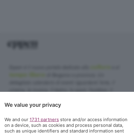
cultura
Eppen è il nuovo portale dedicato alla
e al
tempo libero
di Bergamo e provincia. Un
dettagliato calendario di eventi riguardanti l'arte, il
cinema, la musica, il teatro, lo sport, l'outdoor, il
food&drink, la famiglia, i festival, le rassegne e le
We value your privacy
sagre. E un webmagazine che ogni giorno propone
articoli di approfondimento, interviste, mini-guide,
We and our
1731 partners
store and/or access information
fotogallery e video.
Cosa succede a Bergamo.
on a device, such as cookies and process personal data,
such as unique identifiers and standard information sent
Contatti