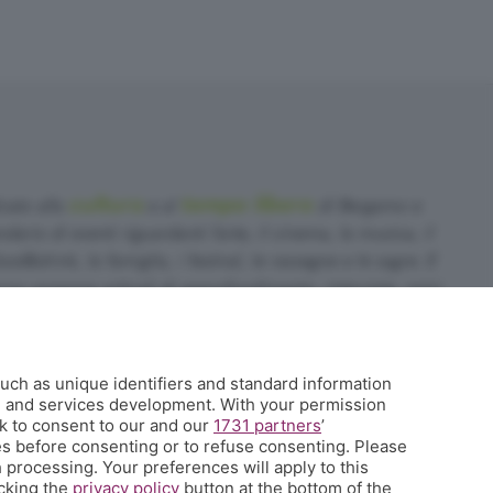
cultura
tempo libero
cato alla
e al
di Bergamo e
dario di eventi riguardanti l'arte, il cinema, la musica, il
food&drink, la famiglia, i festival, le rassegne e le sagre. E
no propone articoli di approfondimento, interviste, mini-
sa succede a Bergamo.
uch as unique identifiers and standard information
35.358754
h and services development. With your permission
k to consent to our and our
1731 partners
’
it
s before consenting or to refuse consenting. Please
 qui
 processing. Your preferences will apply to this
icking the
privacy policy
button at the bottom of the