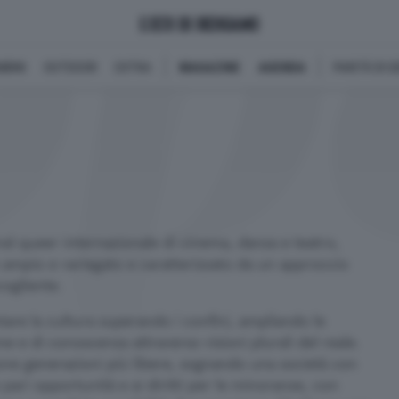
BINI
OUTDOOR
EXTRA
MAGAZINE
AGENDA
PARITÀ DI 
 queer internazionale di cinema, danza e teatro,
 ampio e variegato e caratterizzato da un approccio
cogliente.
are la cultura superando i confini, ampliando le
one e di conoscenza attraverso visioni plurali del reale.
ve generazioni più libere, sognando una società con
e pari opportunità e ai diritti per le minoranze, con