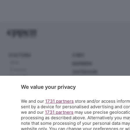
CULTURA
CIBO
Arte
BAMBINI
Cinema
OUTDOOR
Serie TV
EXTRA
Incontri
We value your privacy
Scuola
Letteratura
Sport
Musica
We and our
1731 partners
store and/or access informa
Tecnologia
sent by a device for personalised advertising and c
Spettacoli
Handmade
we and our
1731 partners
may use precise geolocation
Teatro
Green
processing as described above. Alternatively you ma
Scienza
note that some processing of your personal data may n
Appuntamenti
website only. You can change your preferences or wit