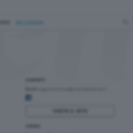
GENERE
MILLEGRADINI
CONTATTI
:
organizzazione@orlandofestival.it
Email
VISITA IL SITO
LUOGO