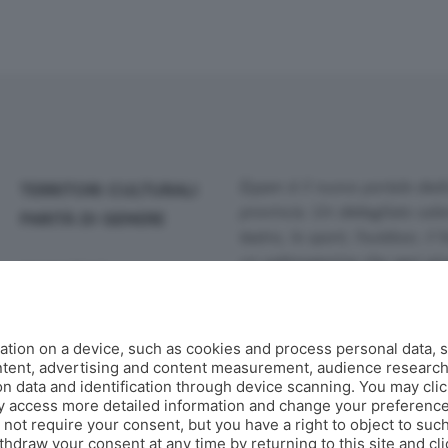
Eppen è il nuovo portale dedi
TERRITORI CULTURALI
provincia. Un dettagliato calen
PARITÀ DI GENERE
teatro, lo sport, l'outdoor, il 
un webmagazine che ogni gior
MAGAZINE
guide, fotogallery e video.
Co
AGENDA
Contatti
tion on a device, such as cookies and process personal data, s
Informazioni:
info@eppen.it
- 0
MILLEGRADINI
ontent, advertising and content measurement, audience researc
Redazione:
redazione@eppen.it
 data and identification through device scanning. You may clic
Pubblicità:
commerciale@eppen.
y access more detailed information and change your preference
GLI AUTORI DI EPPEN
Per proporre il tuo evento
clicca
ot require your consent, but you have a right to object to such
hdraw your consent at any time by returning to this site and cl