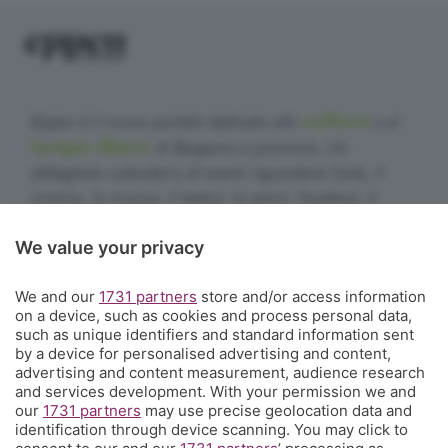
cultura
Eppen è il nuovo portale dedicato alla
e al
tempo libero
di Bergamo e provincia. Un
dettagliato calendario di eventi riguardanti l'arte, il
cinema, la musica, il teatro, lo sport, l'outdoor, il
food&drink, la famiglia, i festival, le rassegne e le
We value your privacy
sagre. E un webmagazine che ogni giorno propone
articoli di approfondimento, interviste, mini-guide,
We and our
1731 partners
store and/or access information
fotogallery e video.
Cosa succede a Bergamo.
on a device, such as cookies and process personal data,
such as unique identifiers and standard information sent
Contatti
by a device for personalised advertising and content,
Informazioni:
info@eppen.it
- 035.358754
advertising and content measurement, audience research
Redazione:
redazione@eppen.it
and services development. With your permission we and
Pubblicità:
commerciale@eppen.it
our
1731 partners
may use precise geolocation data and
identification through device scanning. You may click to
Per proporre il tuo evento
clicca qui