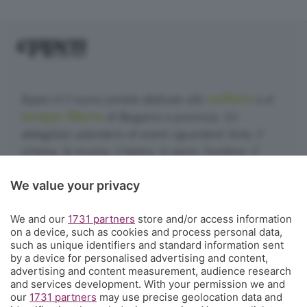
cultura
Eppen è il nuovo portale dedicato alla
e al
tempo libero
di Bergamo e provincia. Un
dettagliato calendario di eventi riguardanti l'arte, il
cinema, la musica, il teatro, lo sport, l'outdoor, il
food&drink, la famiglia, i festival, le rassegne e le
We value your privacy
sagre. E un webmagazine che ogni giorno propone
articoli di approfondimento, interviste, mini-guide,
We and our
1731 partners
store and/or access information
fotogallery e video.
Cosa succede a Bergamo.
on a device, such as cookies and process personal data,
such as unique identifiers and standard information sent
Contatti
by a device for personalised advertising and content,
Informazioni:
info@eppen.it
- 035.358754
advertising and content measurement, audience research
Redazione:
redazione@eppen.it
and services development. With your permission we and
Pubblicità:
commerciale@eppen.it
our
1731 partners
may use precise geolocation data and