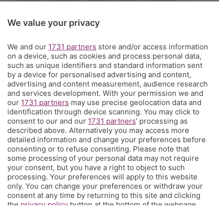
food&drink, la famiglia, i festival, le rassegne e le
We value your privacy
sagre. E un webmagazine che ogni giorno propone
articoli di approfondimento, interviste, mini-guide,
We and our
1731 partners
store and/or access information
fotogallery e video.
Cosa succede a Bergamo.
on a device, such as cookies and process personal data,
such as unique identifiers and standard information sent
Contatti
by a device for personalised advertising and content,
Informazioni:
info@eppen.it
- 035.358754
advertising and content measurement, audience research
Redazione:
redazione@eppen.it
and services development. With your permission we and
Pubblicità:
commerciale@eppen.it
our
1731 partners
may use precise geolocation data and
identification through device scanning. You may click to
Per proporre il tuo evento
clicca qui
consent to our and our
1731 partners
’ processing as
described above. Alternatively you may access more
detailed information and change your preferences before
consenting or to refuse consenting. Please note that
some processing of your personal data may not require
your consent, but you have a right to object to such
processing. Your preferences will apply to this website
© COPYRIGHT 2026 - S.E.S.A.A.B. S.p.a. con sede in Viale Papa
only. You can change your preferences or withdraw your
Giovanni XXIII, 118 24121 Bergamo - E' vietata la riproduzione
consent at any time by returning to this site and clicking
anche parziale
Iscritta al Registro Imprese di Bergamo al n.243762 | Capitale
the
privacy policy
button at the bottom of the webpage.
sociale Euro 10.000.000 i.v.