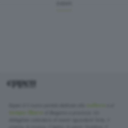
EVENTI
cultura
Eppen è il nuovo portale dedicato alla
e al
tempo libero
di Bergamo e provincia. Un
dettagliato calendario di eventi riguardanti l'arte, il
cinema, la musica, il teatro, lo sport, l'outdoor, il