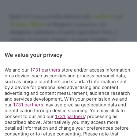
cultura
Eppen è il nuovo portale dedicato alla
e al
tempo libero
di Bergamo e provincia. Un
dettagliato calendario di eventi riguardanti l'arte, il
cinema, la musica, il teatro, lo sport, l'outdoor, il
food&drink, la famiglia, i festival, le rassegne e le
We value your privacy
sagre. E un webmagazine che ogni giorno propone
articoli di approfondimento, interviste, mini-guide,
We and our
1731 partners
store and/or access information
fotogallery e video.
Cosa succede a Bergamo.
on a device, such as cookies and process personal data,
such as unique identifiers and standard information sent
Contatti
by a device for personalised advertising and content,
Informazioni:
info@eppen.it
- 035.358754
advertising and content measurement, audience research
Redazione:
redazione@eppen.it
and services development. With your permission we and
Pubblicità:
commerciale@eppen.it
our
1731 partners
may use precise geolocation data and
identification through device scanning. You may click to
Per proporre il tuo evento
clicca qui
consent to our and our
1731 partners
’ processing as
described above. Alternatively you may access more
detailed information and change your preferences before
consenting or to refuse consenting. Please note that