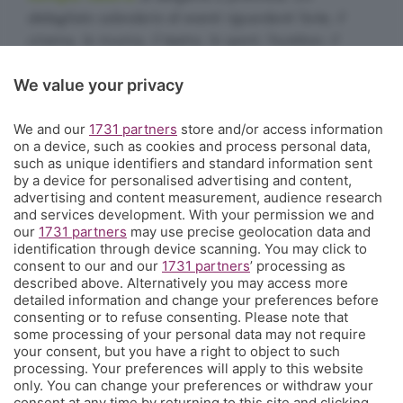
dettagliato calendario di eventi riguardanti l'arte, il
cinema, la musica, il teatro, lo sport, l'outdoor, il
food&drink, la famiglia, i festival, le rassegne e le
We value your privacy
sagre. E un webmagazine che ogni giorno propone
articoli di approfondimento, interviste, mini-guide,
We and our
1731 partners
store and/or access information
fotogallery e video.
Cosa succede a Bergamo.
on a device, such as cookies and process personal data,
such as unique identifiers and standard information sent
Contatti
by a device for personalised advertising and content,
Informazioni:
info@eppen.it
- 035.358754
advertising and content measurement, audience research
Redazione:
redazione@eppen.it
and services development. With your permission we and
Pubblicità:
commerciale@eppen.it
our
1731 partners
may use precise geolocation data and
identification through device scanning. You may click to
Per proporre il tuo evento
clicca qui
consent to our and our
1731 partners
’ processing as
described above. Alternatively you may access more
detailed information and change your preferences before
consenting or to refuse consenting. Please note that
some processing of your personal data may not require
your consent, but you have a right to object to such
processing. Your preferences will apply to this website
© COPYRIGHT 2026 - S.E.S.A.A.B. S.p.a. con sede in Viale Papa
only. You can change your preferences or withdraw your
Giovanni XXIII, 118 24121 Bergamo - E' vietata la riproduzione
consent at any time by returning to this site and clicking
anche parziale