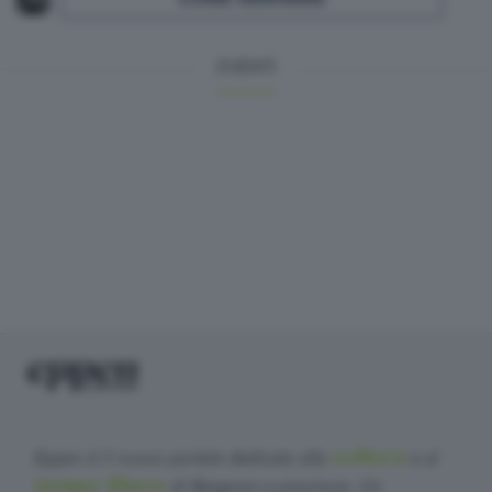
EVENTI
cultura
Eppen è il nuovo portale dedicato alla
e al
tempo libero
di Bergamo e provincia. Un