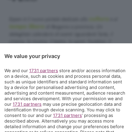
cultura
Eppen è il nuovo portale dedicato alla
e al
tempo libero
di Bergamo e provincia. Un
dettagliato calendario di eventi riguardanti l'arte, il
cinema, la musica, il teatro, lo sport, l'outdoor, il
food&drink, la famiglia, i festival, le rassegne e le
We value your privacy
sagre. E un webmagazine che ogni giorno propone
articoli di approfondimento, interviste, mini-guide,
We and our
1731 partners
store and/or access information
fotogallery e video.
Cosa succede a Bergamo.
on a device, such as cookies and process personal data,
such as unique identifiers and standard information sent
Contatti
by a device for personalised advertising and content,
Informazioni:
info@eppen.it
- 035.358754
advertising and content measurement, audience research
Redazione:
redazione@eppen.it
and services development. With your permission we and
Pubblicità:
commerciale@eppen.it
our
1731 partners
may use precise geolocation data and
identification through device scanning. You may click to
Per proporre il tuo evento
clicca qui
consent to our and our
1731 partners
’ processing as
described above. Alternatively you may access more
detailed information and change your preferences before