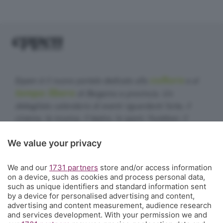
cultura
Eppen è il nuovo portale dedicato alla
e al
tempo libero
di Bergamo e provincia. Un
dettagliato calendario di eventi riguardanti l'arte, il
cinema, la musica, il teatro, lo sport, l'outdoor, il
food&drink, la famiglia, i festival, le rassegne e le
We value your privacy
sagre. E un webmagazine che ogni giorno propone
articoli di approfondimento, interviste, mini-guide,
We and our
1731 partners
store and/or access information
fotogallery e video.
Cosa succede a Bergamo.
on a device, such as cookies and process personal data,
such as unique identifiers and standard information sent
Contatti
by a device for personalised advertising and content,
Informazioni:
info@eppen.it
- 035.358754
advertising and content measurement, audience research
Redazione:
redazione@eppen.it
and services development. With your permission we and
Pubblicità:
commerciale@eppen.it