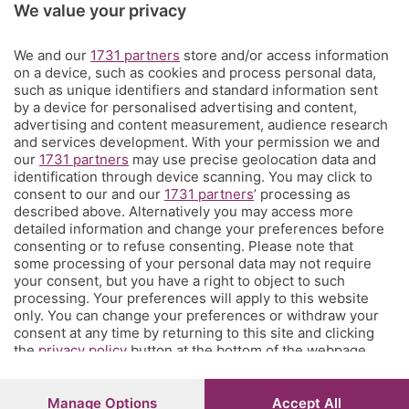
We value your privacy
sagre. E un webmagazine che ogni giorno propone
articoli di approfondimento, interviste, mini-guide,
We and our
1731 partners
store and/or access information
fotogallery e video.
Cosa succede a Bergamo.
on a device, such as cookies and process personal data,
such as unique identifiers and standard information sent
Contatti
by a device for personalised advertising and content,
Informazioni:
info@eppen.it
- 035.358754
advertising and content measurement, audience research
Redazione:
redazione@eppen.it
and services development. With your permission we and
Pubblicità:
commerciale@eppen.it
our
1731 partners
may use precise geolocation data and
identification through device scanning. You may click to
Per proporre il tuo evento
clicca qui
consent to our and our
1731 partners
’ processing as
described above. Alternatively you may access more
detailed information and change your preferences before
consenting or to refuse consenting. Please note that
some processing of your personal data may not require
your consent, but you have a right to object to such
processing. Your preferences will apply to this website
© COPYRIGHT 2026 - S.E.S.A.A.B. S.p.a. con sede in Viale Papa
only. You can change your preferences or withdraw your
Giovanni XXIII, 118 24121 Bergamo - E' vietata la riproduzione
consent at any time by returning to this site and clicking
anche parziale
Iscritta al Registro Imprese di Bergamo al n.243762 | Capitale
the
privacy policy
button at the bottom of the webpage.
sociale Euro 10.000.000 i.v.
Manage Options
Accept All