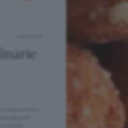
19 MAGGIO 2026
linarie
in preparazione il
zza garantiti,
crocchette