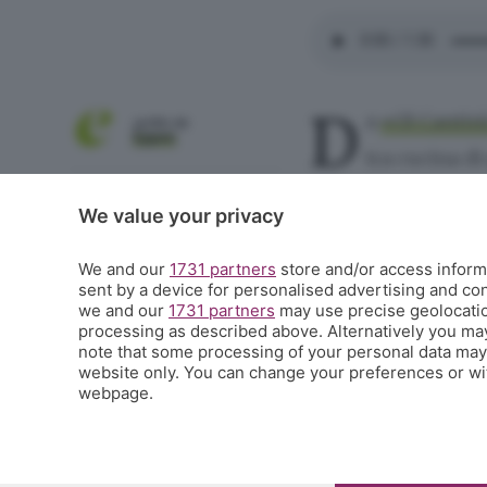
D
a
«Ol Cantin
scritto da
Eppen
tra cucina di
produttori. Tra le
La rivista online dedicata alla
We value your privacy
cultura e al tempo libero di
gustare
come antip
Bergamo e provincia
formato
finger foo
We and our
1731 partners
store and/or access informa
sent by a device for personalised advertising and c
modo informale ma 
we and our
1731 partners
may use precise geolocation
processing as described above. Alternatively you ma
che cambiano peri
note that some processing of your personal data may n
website only. You can change your preferences or wit
tradizione con
le 
webpage.
del locale.