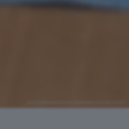
(Le crocchette bergamasche, reinterpretate con lo stile “Cantinì”)