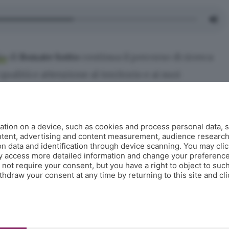
ì»
di
Bonate Sotto
continua il percorso di ricerca
 qualità e attenzione al territorio e ai suoi
 proposte più apprezzate ci sono
le stuzzicherie da
asto o anche prima della pizza: piccoli assaggi in
d
pensati per accompagnare aperitivi e cene in
tion on a device, such as cookies and process personal data, s
ontent, advertising and content measurement, audience researc
curato. Mini burger, parmigiana e altre ricette
 data and identification through device scanning. You may clic
y access more detailed information and change your preference
odicamente, senza dimenticare uno sguardo alla
ot require your consent, but you have a right to object to such
hdraw your consent at any time by returning to this site and cl
crocchette bergamasche
, reinterpretate nello stile