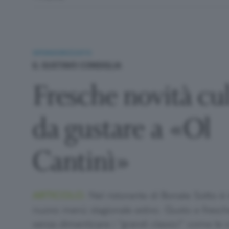
SPONSORIZZATO
IL GUSTAVO CONSIGLIA
Fresche novità cu
da gustare a «Ol
Cantinì»
ARTICOLO.
Nel ristorante di Bonate Sotto è 
nuovo menù stagionale estivo. Gusto e fresche
senza dimenticare i “grandi classici” come le 