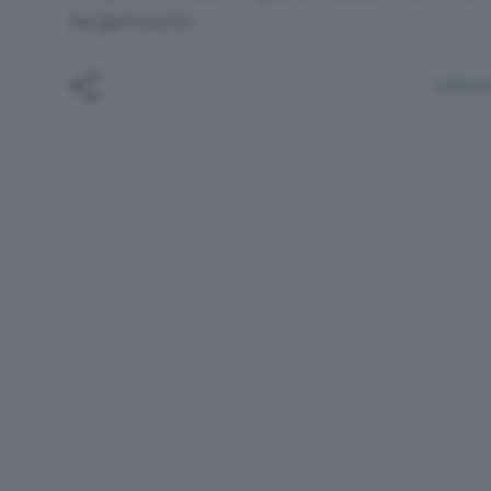
bergamasche.
Lettur