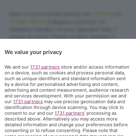
cultura
Eppen è il nuovo portale dedicato alla
e al
tempo libero
di Bergamo e provincia. Un
dettagliato calendario di eventi riguardanti l'arte, il
cinema, la musica, il teatro, lo sport, l'outdoor, il
food&drink, la famiglia, i festival, le rassegne e le
We value your privacy
sagre. E un webmagazine che ogni giorno propone
articoli di approfondimento, interviste, mini-guide,
We and our
1731 partners
store and/or access information
fotogallery e video.
Cosa succede a Bergamo.
on a device, such as cookies and process personal data,
such as unique identifiers and standard information sent
Contatti
by a device for personalised advertising and content,
Informazioni:
info@eppen.it
- 035.358754
advertising and content measurement, audience research
Redazione:
redazione@eppen.it
and services development. With your permission we and
Pubblicità:
commerciale@eppen.it
our
1731 partners
may use precise geolocation data and
identification through device scanning. You may click to
Per proporre il tuo evento
clicca qui
consent to our and our
1731 partners
’ processing as
described above. Alternatively you may access more
detailed information and change your preferences before
consenting or to refuse consenting. Please note that