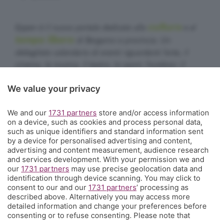
cultura
Eppen è il nuovo portale dedicato alla
e al
tempo libero
di Bergamo e provincia. Un
dettagliato calendario di eventi riguardanti l'arte, il
cinema, la musica, il teatro, lo sport, l'outdoor, il
food&drink, la famiglia, i festival, le rassegne e le
We value your privacy
sagre. E un webmagazine che ogni giorno propone
articoli di approfondimento, interviste, mini-guide,
We and our
1731 partners
store and/or access information
fotogallery e video.
Cosa succede a Bergamo.
on a device, such as cookies and process personal data,
such as unique identifiers and standard information sent
Contatti
by a device for personalised advertising and content,
Informazioni:
info@eppen.it
- 035.358754
advertising and content measurement, audience research
Redazione:
redazione@eppen.it
and services development. With your permission we and
Pubblicità:
commerciale@eppen.it
our
1731 partners
may use precise geolocation data and
identification through device scanning. You may click to
Per proporre il tuo evento
clicca qui
consent to our and our
1731 partners
’ processing as
described above. Alternatively you may access more
detailed information and change your preferences before
consenting or to refuse consenting. Please note that