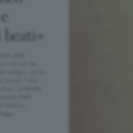
 e
 beati»
itolo dello
 uno dei più bei
del castigo», con le
o scorso. I due
 brani: un’affinità
pianista Mell
 Pertini a
ioggia