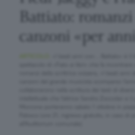
Battiato: romanzi
canzoni «per anni
ARTICOLO.
«I beati anni con… Battiato» è il t
spettacolo di «Fiato ai libri» che fa incontrare
romanzi della scrittrice svizzera, «I beati anni 
canzoni del grande musicista scomparso l’ann
collaborarono nella scrittura dei testi di diversi
intellettuale che l’attrice Sandra Zoccolan e il 
Morcone porteranno sabato 1 ottobre in piazza
Palosco (ore 21, ingresso gratuito, in caso di p
all’Auditorium comunale)