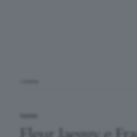
< Home
TEATRO
Fleur Jaeggy e Fr