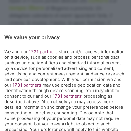
cultura
Eppen è il nuovo portale dedicato alla
e al
tempo libero
di Bergamo e provincia. Un
dettagliato calendario di eventi riguardanti l'arte, il
cinema, la musica, il teatro, lo sport, l'outdoor, il
food&drink, la famiglia, i festival, le rassegne e le
We value your privacy
sagre. E un webmagazine che ogni giorno propone
articoli di approfondimento, interviste, mini-guide,
We and our
1731 partners
store and/or access information
fotogallery e video.
Cosa succede a Bergamo.
on a device, such as cookies and process personal data,
such as unique identifiers and standard information sent
Contatti
by a device for personalised advertising and content,
Informazioni:
info@eppen.it
- 035.358754
advertising and content measurement, audience research
Redazione:
redazione@eppen.it
and services development. With your permission we and
Pubblicità:
commerciale@eppen.it
our
1731 partners
may use precise geolocation data and
identification through device scanning. You may click to
Per proporre il tuo evento
clicca qui
consent to our and our
1731 partners
’ processing as
described above. Alternatively you may access more
detailed information and change your preferences before
consenting or to refuse consenting. Please note that
some processing of your personal data may not require
your consent, but you have a right to object to such
processing. Your preferences will apply to this website
© COPYRIGHT 2026 - S.E.S.A.A.B. S.p.a. con sede in Viale Papa