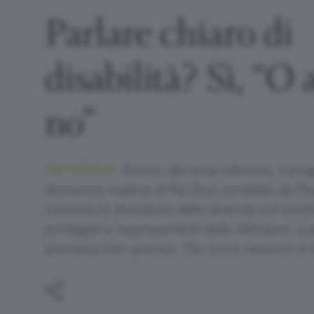
Parlare chiaro di
disabilità? Sì, “O
no”
ARTICOLO.
Giunto alla terza edizione, il pr
domenica mattina di Rai Due condotto da Pao
racconta le sfumature della diversità col contr
privilegiati e rappresentanti delle istituzioni, a
premessa ben precisa: “Da vicino nessuno è 