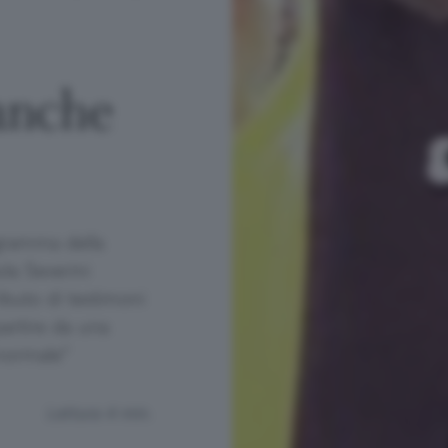
 anche
ogramma della
la Severini
ibuto di testimoni
 partire da una
normale”
Lettura 4 min.